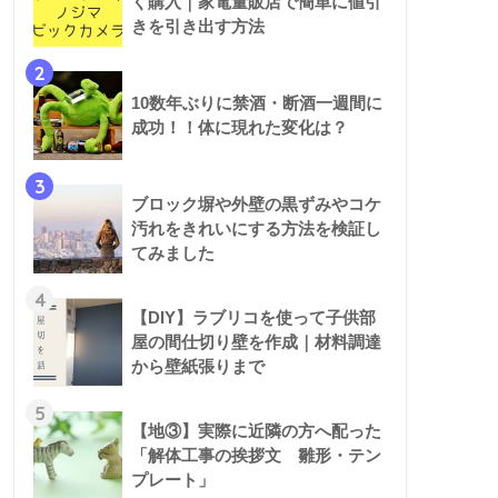
く購入｜家電量販店で簡単に値引
きを引き出す方法
2
10数年ぶりに禁酒・断酒一週間に
成功！！体に現れた変化は？
3
ブロック塀や外壁の黒ずみやコケ
汚れをきれいにする方法を検証し
てみました
4
【DIY】ラブリコを使って子供部
屋の間仕切り壁を作成｜材料調達
から壁紙張りまで
5
【地③】実際に近隣の方へ配った
「解体工事の挨拶文 雛形・テン
プレート」