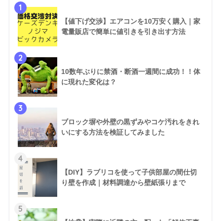
1
【値下げ交渉】エアコンを10万安く購入｜家
電量販店で簡単に値引きを引き出す方法
2
10数年ぶりに禁酒・断酒一週間に成功！！体
に現れた変化は？
3
ブロック塀や外壁の黒ずみやコケ汚れをきれ
いにする方法を検証してみました
4
【DIY】ラブリコを使って子供部屋の間仕切
り壁を作成｜材料調達から壁紙張りまで
5