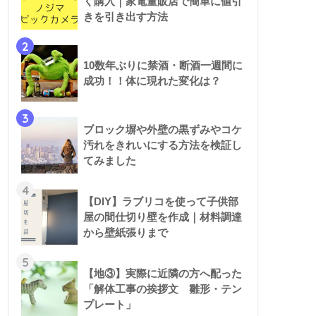
く購入｜家電量販店で簡単に値引
きを引き出す方法
2
10数年ぶりに禁酒・断酒一週間に
成功！！体に現れた変化は？
3
ブロック塀や外壁の黒ずみやコケ
汚れをきれいにする方法を検証し
てみました
4
【DIY】ラブリコを使って子供部
屋の間仕切り壁を作成｜材料調達
から壁紙張りまで
5
【地③】実際に近隣の方へ配った
「解体工事の挨拶文 雛形・テン
プレート」