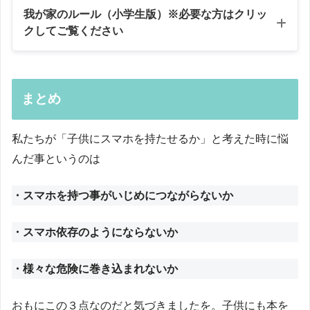
我が家のルール（小学生版）※必要な方はクリッ
クしてご覧ください
ルール（小学生用）
まとめ
・スマホの内容についてはいつでも親が見れるものとし
ます
私たちが「子供にスマホを持たせるか」と考えた時に悩
・使用に関しては連絡手段として渡すものです
んだ事というのは
・電話やラインで連絡した時はでる、気づいたら連絡を
・スマホを持つ事がいじめにつながらないか
かえす
・スマホ依存のようにならないか
・日中、自分の部屋への持ち込み、寝る時間の利用はダ
メ
・様々な危険に巻き込まれないか
・アプリのダウンロードに関しては許可制 課金及び
おもにこの３点なのだと気づきましたを。子供にも本を