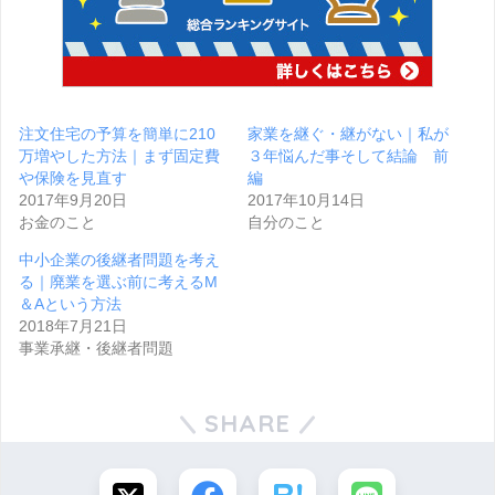
注文住宅の予算を簡単に210
家業を継ぐ・継がない｜私が
万増やした方法｜まず固定費
３年悩んだ事そして結論 前
や保険を見直す
編
2017年9月20日
2017年10月14日
お金のこと
自分のこと
中小企業の後継者問題を考え
る｜廃業を選ぶ前に考えるM
＆Aという方法
2018年7月21日
事業承継・後継者問題
SHARE