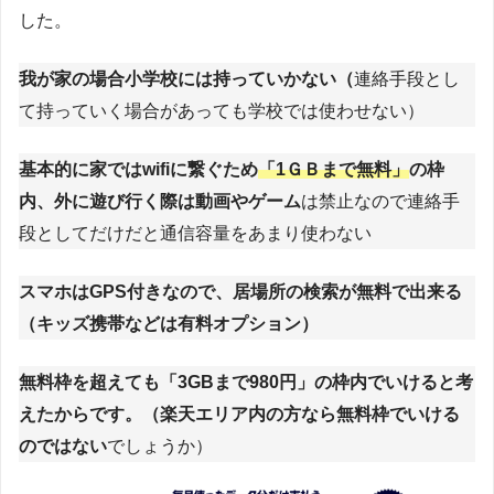
した。
我が家の場合小学校には持っていかない（
連絡手段とし
て持っていく場合があっても学校では使わせない）
基本的に家ではwifiに繋ぐため
「1ＧＢまで無料」
の枠
内、外に遊び行く際は動画やゲーム
は禁止なので連絡手
段としてだけだと通信容量をあまり使わない
スマホはGPS付きなので、居場所の検索が無料で出来る
（キッズ携帯などは有料オプション）
無料枠を超えても「3GBまで980円」の枠内でいけると考
えたからです。（楽天エリア内の方なら無料枠でいける
のではない
でしょうか）