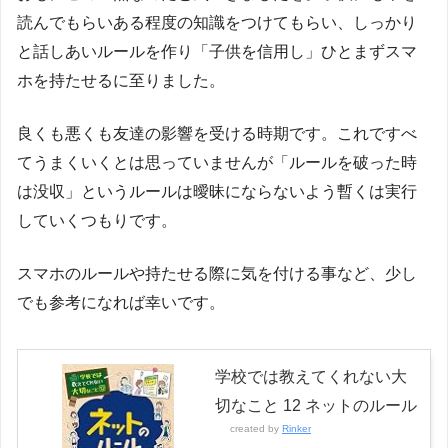
SNSへの投稿はダメ（ゲームでの利用は決められたゲー
読んでもらいある程度の知識をつけてもらい、しっかり
ム時間でのみ使用可能）
と話しあいルールを作り「子供を信用し」ひとまずスマ
ホを持たせるに至りました。
・基本は連絡手段として渡す物なので、外で遊ぶ際はネ
ット検索や動画などでの利用は原則不可 ※外ではメ
良くも悪くも友達の影響を受ける時期です。これですべ
ール（LINE）、音楽、友達との写真（動画）のみとする
てうまくいくとは思っていませんが「ルールを破った時
は没収」というルールは曖昧にならないよう暫くは実行
・友達との連絡先の交換はパパかママが許可した場合の
していくつもりです。
み
スマホのルールや持たせる際に気を付ける事など、少し
・友達とのLINE等で悪口を書いたり嫌な事はしない
でも参考になれば幸いです。
・逆に友達から悪口などを書かれた場合や困った事や嫌
学校では教えてくれない大
な事があったら相談すること
切なこと 12 ネットのルール
created by
Rinker
・スマホのロックは禁止