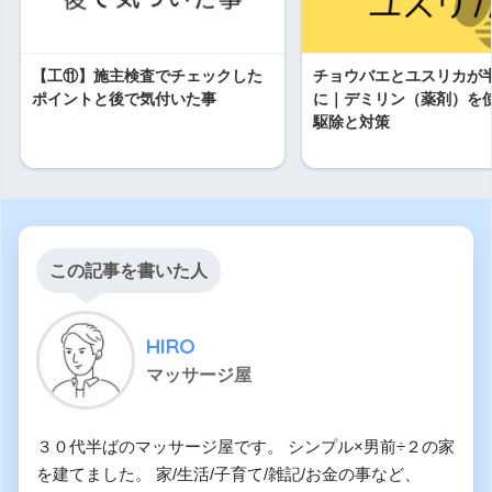
【工⑪】施主検査でチェックした
チョウバエとユスリカが
ポイントと後で気付いた事
に｜デミリン（薬剤）を
駆除と対策
この記事を書いた人
HIRO
マッサージ屋
３０代半ばのマッサージ屋です。 シンプル×男前÷２の家
を建てました。 家/生活/子育て/雑記/お金の事など、