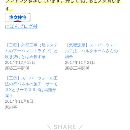
ランキング参加しています。押して頂けると大変喜びま
す。
にほんブログ村
【工⑨】外壁工事（旭トステ
【気密測定】スーパーウォー
ムのアーバンストライプ）と
ル工法 ハルクホームさんの
吹き抜けとはめ殺す家
場合
2017年12月13日
2017年11月21日
新築工事関係
新築工事関係
【工⑦】スーパーウォール工
法の壁パネルの施工 サーモ
スXとサーモスⅡ-Xは結露が
違う
2017年11月8日
家の事
SHARE