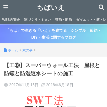
ちばいえ
WEB内覧会
家づくり・すまい
禁酒・断酒
ダイエット・筋トレ
「ちば」で生きる「いえ」を建てる シンプル・節約・
DIY・生活に関するブログ
ホーム
家の事
【工⑧】スーパーウォール工法 屋根と
防蟻と防湿透水シートの施工
2017年11月15日
2018年6月18日